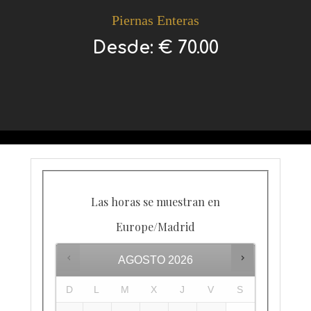
Piernas Enteras
Desde:
€
70.00
Las horas se muestran en
Europe/Madrid
AGOSTO
2026
D
L
M
X
J
V
S