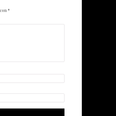
 con
*