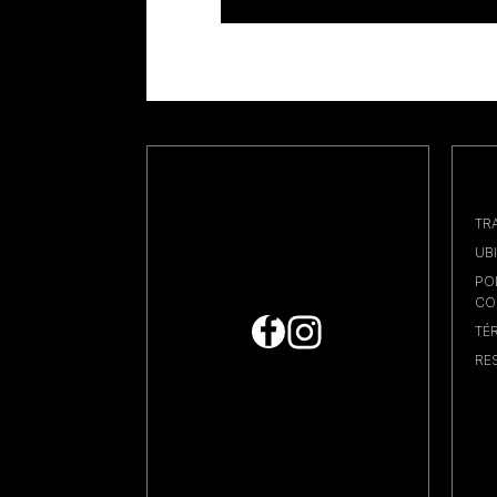
TR
UB
PO
CO
TÉ
RE