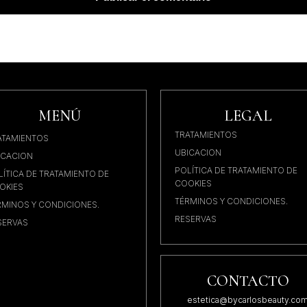
MENÚ
LEGAL
TRATAMIENTOS
ATAMIENTOS
UBICACION
ICACION
POLÍTICA DE TRATAMIENTO DE
LÍTICA DE TRATAMIENTO DE
COOKIES
OKIES
TÉRMINOS Y CONDICIONES.
RMINOS Y CONDICIONES.
RESERVAS
SERVAS
CONTACTO
estetica@bycarlosbeauty.co