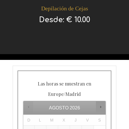
Depilación de Cejas
Desde:
€
10.00
Las horas se muestran en
Europe/Madrid
AGOSTO
2026
D
L
M
X
J
V
S