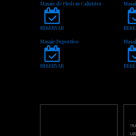
Masaje de Piedras Calientes
Masaj
RESERVAR
RESE
Masaje Deportivo
Masaj
RESERVAR
RESE
TR
UB