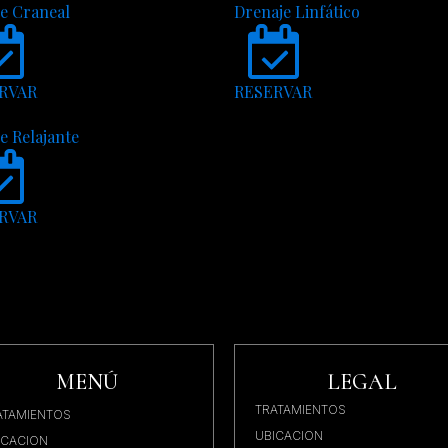
e Craneal
Drenaje Linfático
RVAR
RESERVAR
e Relajante
RVAR
MENÚ
LEGAL
TRATAMIENTOS
ATAMIENTOS
UBICACION
ICACION