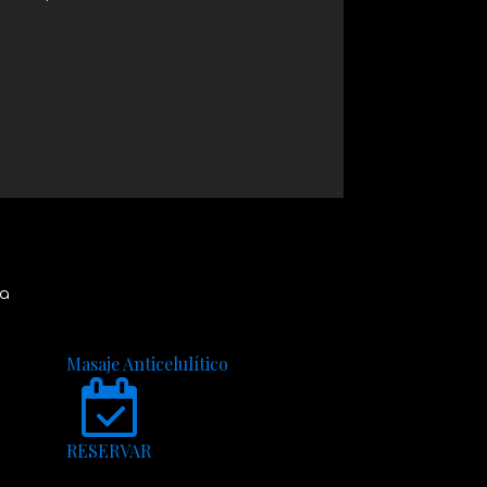
ia
Masaje Anticelulítico
RESERVAR