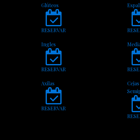
Glúteos
Espa
RESERVAR
RESE
Ingles
Medi
RESERVAR
RESE
Axilas
Cejas
Semi
RESERVAR
RESE