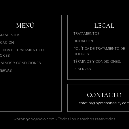
MENÚ
LEGAL
TRATAMIENTOS
ATAMIENTOS
UBICACION
ICACION
POLÍTICA DE TRATAMIENTO DE
LÍTICA DE TRATAMIENTO DE
COOKIES
OKIES
TÉRMINOS Y CONDICIONES.
RMINOS Y CONDICIONES.
RESERVAS
SERVAS
CONTACTO
estetica@bycarlosbeauty.co
warangoagencia.com - Todos los derechos reservados