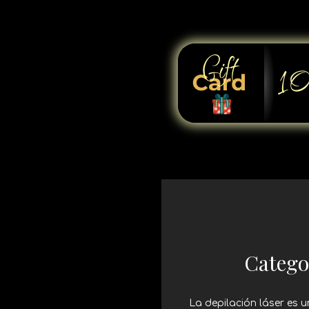
Catego
La depilación láser es 