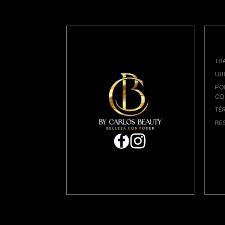
TR
UB
PO
CO
TÉ
RE