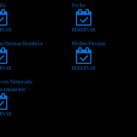
lda
Pecho
RVAR
RESERVAR
as Piernas Hombres
Medias Piernas
RVAR
RESERVAR
 con Tinturado
permanente
RVAR