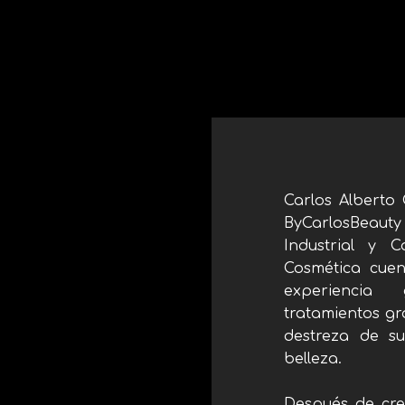
Carlos Alberto
ByCarlosBeau
Industrial y 
Cosmética cue
experiencia g
tratamientos gr
destreza de su
belleza.
Después de cre