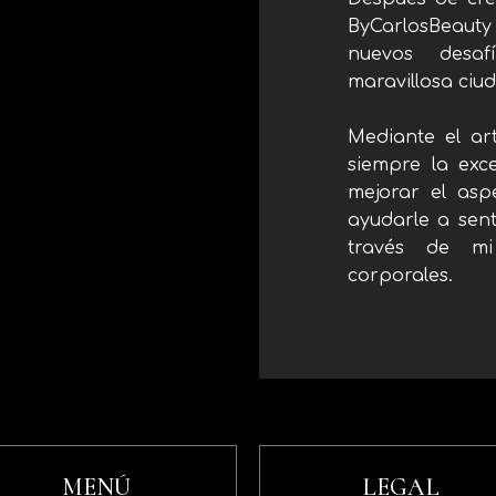
ByCarlosBeaut
nuevos desa
maravillosa ciu
Mediante el ar
siempre la exc
mejorar el asp
ayudarle a sen
través de mi 
corporales.
MENÚ
LEGAL